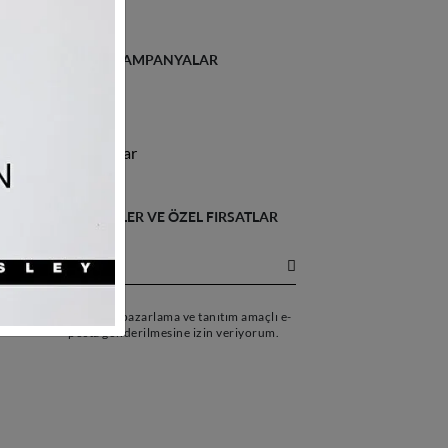
İLETIŞIM & KAMPANYALAR
İletişim
Kampanyalar
SON HABERLER VE ÖZEL FIRSATLAR
İÇİN
Tarafıma pazarlama ve tanıtım amaçlı e-
posta gönderilmesine izin veriyorum.