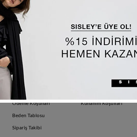
MÜŞTERİ HİZMETLERİ
SÖZLEŞMELER
Hakkımızda
Üyelik Sözleşmesi
Sıkça Sorulan
Çerez
Sorular
Bilgilendirmesi
Teslimat Politikası
Aydınlatma Beyanı
İade ve Değişim
Gizlilik ve Güvenlik
Politikası
Sözleşmesi
Ödeme Koşulları
Kullanım Koşulları
Beden Tablosu
Sipariş Takibi