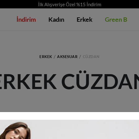
İlk Alışverişe Özel %15 İndirim
İndirim
Kadın
Erkek
Green B
ERKEK
AKSESUAR
CÜZDAN
ERKEK CÜZDA
Kriterlerinize uyan ürün bulunamadı.