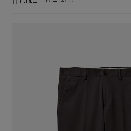
FİLTRELE
3 Ürün Listelendi.