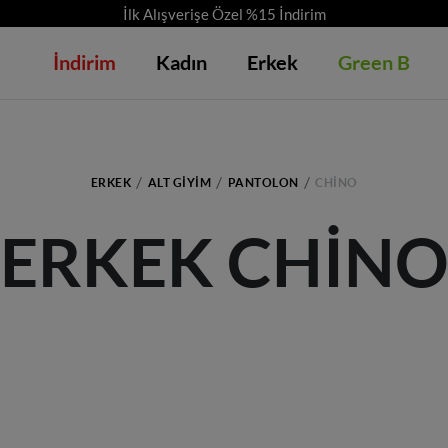
4500 TL ve üzeri KARGO BEDAVA!
İndirim
Kadın
Erkek
Green B
ERKEK
ALT GIYIM
PANTOLON
CHINO
ERKEK CHIN