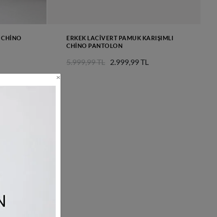
I CHINO
ERKEK LACIVERT PAMUK KARIŞIMLI
CHINO PANTOLON
5.999,99 TL
2.999,99 TL
×