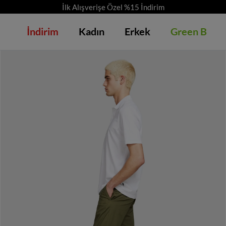
İlk Alışverişe Özel %15 İndirim
İndirim
Kadın
Erkek
Green B