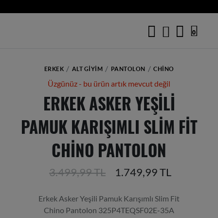
0
ERKEK
ALT GIYIM
PANTOLON
CHINO
Üzgünüz - bu ürün artık mevcut değil
ERKEK ASKER YEŞILI
PAMUK KARIŞIMLI SLIM FIT
CHINO PANTOLON
3.499,99 TL
1.749,99 TL
Erkek Asker Yeşili Pamuk Karışımlı Slim Fit
Chino Pantolon 325P4TEQSF02E-35A