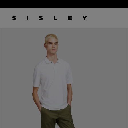
/
6
logo