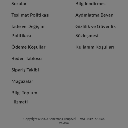
Sorular
Bilgilendirmesi
Teslimat Politikası
Aydınlatma Beyanı
İade ve Değişim
Gizlilik ve Güvenlik
Politikası
Sözleşmesi
Ödeme Koşulları
Kullanım Koşulları
Beden Tablosu
Sipariş Takibi
Mağazalar
Bilgi Toplum
Hizmeti
Copyright © 2023 Benetton Group S.r.l. — VAT 03490770264
v4.38.6