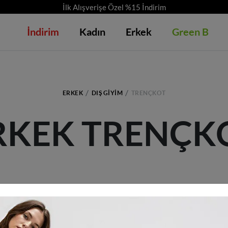
İlk Alışverişe Özel %15 İndirim
İndirim
Kadın
Erkek
Green B
ERKEK
DIŞ GIYIM
TRENÇKOT
RKEK TRENÇK
Kriterlerinize uyan ürün bulunamadı.