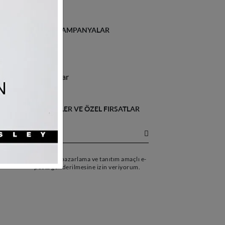
İLETIŞIM & KAMPANYALAR
İletişim
Kampanyalar
SON HABERLER VE ÖZEL FIRSATLAR
İÇİN
Tarafıma pazarlama ve tanıtım amaçlı e-
posta gönderilmesine izin veriyorum.