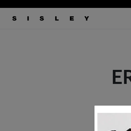
logo
E