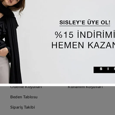
MÜŞTERİ HİZMETLERİ
SÖZLEŞMELER
Hakkımızda
Üyelik Sözleşmesi
Sıkça Sorulan
Çerez
Sorular
Bilgilendirmesi
Teslimat Politikası
Aydınlatma Beyanı
İade ve Değişim
Gizlilik ve Güvenlik
Politikası
Sözleşmesi
Ödeme Koşulları
Kullanım Koşulları
Beden Tablosu
Sipariş Takibi