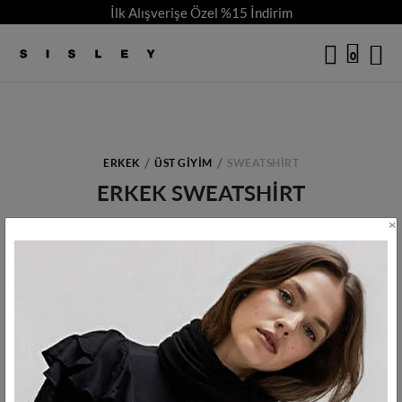
İlk Alışverişe Özel %15 İndirim
logo
0
ERKEK
ÜST GIYIM
SWEATSHIRT
ERKEK SWEATSHIRT
×
Kriterlerinize uyan ürün bulunamadı.