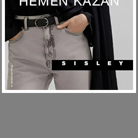
TESLIMAT VE İADE
MÜŞTERI HIZMETLERI
GÜVENLİ ÖDEMELER
Tüm işlemlerimiz güvenlidir.
KOLAY VE ÜCRETSİZ İADE
Ürünleri ücretsiz iade edin!
Çamaşır makinasında, maksimum 40°C sıcaklıkta
yıkanabilir. Hassas yıkama.
MÜŞTERİ HİZMETLERİ
Pazartesiden cumaya, sabah
Ağartıcı kullanmayınız.
9'dan akşam 6'ya kadar
Tamburlu kurutma uygulamayınız.