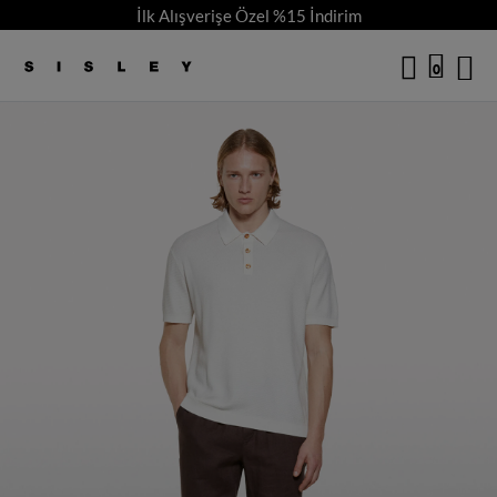
İlk Alışverişe Özel %15 İndirim
/
5
logo
0