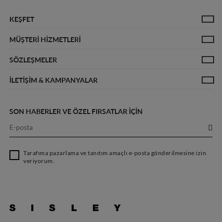
Gölgede sererek kurutulur.
KEŞFET
Düşük ısıda ütülenir.
MÜŞTERİ HİZMETLERİ
Denim Rehberi
Sürdürülebilirlik
Kadın Tüm Ürünler
Erkek T
Tetrakloretilen ile profesyonel kuru temizleme
SÖZLEŞMELER
Hakkımızda
Sıkça Sorulan Sorular
Teslimat Politikası
İade ve
uygulanır. Hassas yıkama.
İLETIŞIM & KAMPANYALAR
Üyelik Sözleşmesi
Çerez Bilgilendirmesi
Aydınlatma Beyanı
İletişim
Kampanyalar
SON HABERLER VE ÖZEL FIRSATLAR İÇİN
Tarafıma pazarlama ve tanıtım amaçlı e-posta gönderilmesine izin
veriyorum.