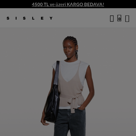
4500 TL ve üzeri KARGO BEDAVA!
/
6
logo
0