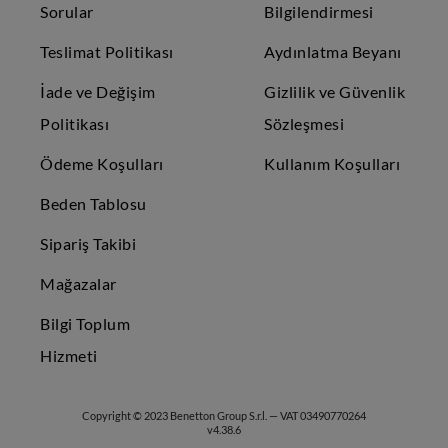
Sorular
Bilgilendirmesi
Teslimat Politikası
Aydınlatma Beyanı
İade ve Değişim
Gizlilik ve Güvenlik
Politikası
Sözleşmesi
Ödeme Koşulları
Kullanım Koşulları
Beden Tablosu
Sipariş Takibi
Mağazalar
Bilgi Toplum
Hizmeti
Copyright © 2023 Benetton Group S.r.l. — VAT 03490770264
v4.38.6