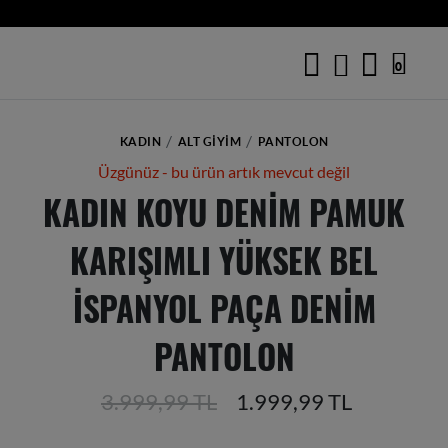
0
KADIN
ALT GIYIM
PANTOLON
Üzgünüz - bu ürün artık mevcut değil
KADIN KOYU DENIM PAMUK
KARIŞIMLI YÜKSEK BEL
İSPANYOL PAÇA DENIM
PANTOLON
3.999,99 TL
1.999,99 TL