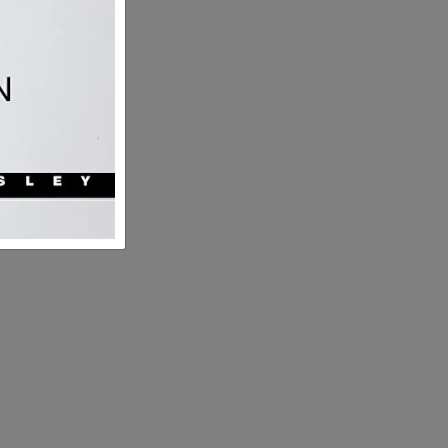
Maksimum 70°C sıcaklıkta, tamburlu
9'dan akşam 6'ya kadar
kurutma uygulanır.
Gölgede ip üzerinde asarak kurutulur.
Maksimum 150°C sıcaklıkta ütülenir.
Kuru temizleme uygulanamaz.