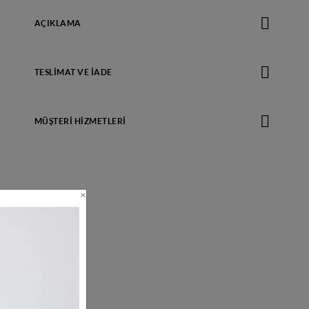
AÇIKLAMA
TESLIMAT VE İADE
MÜŞTERI HIZMETLERI
GÜVENLİ ÖDEMELER
Tüm işlemlerimiz güvenlidir.
×
KOLAY VE ÜCRETSİZ İADE
Ürünleri ücretsiz iade edin!
Çamaşır makinasında, maksimum 40°C
sıcaklıkta yıkanabilir. Hassas yıkama.
MÜŞTERİ HİZMETLERİ
Ağartıcı kullanmayınız.
Pazartesiden cumaya, sabah