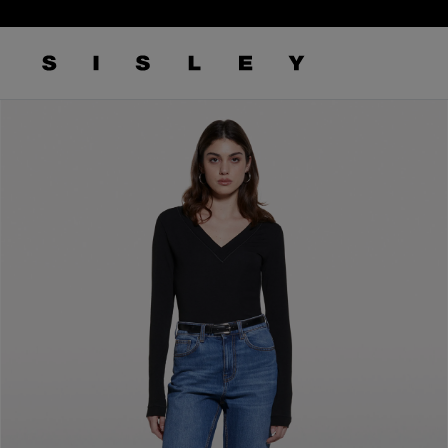
/
6
logo