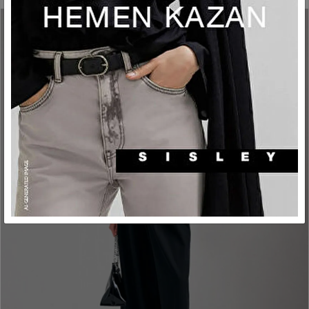
yıkanabilir. Hassas yıkama.
MÜŞTERİ HİZMETLERİ
Pazartesiden cumaya, sabah
Ağartıcı kullanmayınız.
9'dan akşam 6'ya kadar
Tamburlu kurutma uygulamayınız.
Gölgede ip üzerinde asarak kurutulur.
Düşük ısıda ütülenir.
Tetrakloretilen ile profesyonel kuru temizleme
uygulanır. Hassas yıkama.