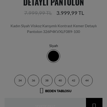
DETAYLI PANTOLON
7.999,99 TL
3.999,99 TL
Kadın Siyah Viskoz Karışımlı Kontrast Kemer Detaylı
Pantolon 326P4KVXLF089-100
Siyah
product_attribute_699388409e04207d821e9d61
product_attribute_699388409e04207d821e
product_attribute_699388409e042
product_attribute_6993884
product_attribute_
product_attr
34
36
38
40
42
44
BEDEN TABLOSU
SEPETE EKLE