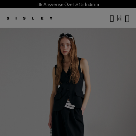
İlk Alışverişe Özel %15 İndirim
/
4
logo
0