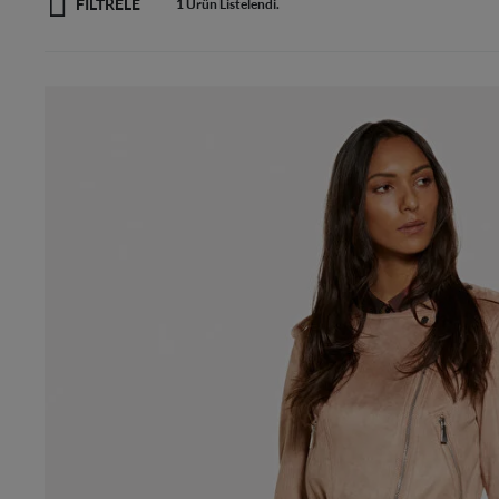
FİLTRELE
1 Ürün Listelendi.