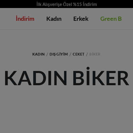
İlk Alışverişe Özel %15 İndirim
İndirim
Kadın
Erkek
Green B
KADIN
DIŞ GIYIM
CEKET
BIKER
KADIN BIKER