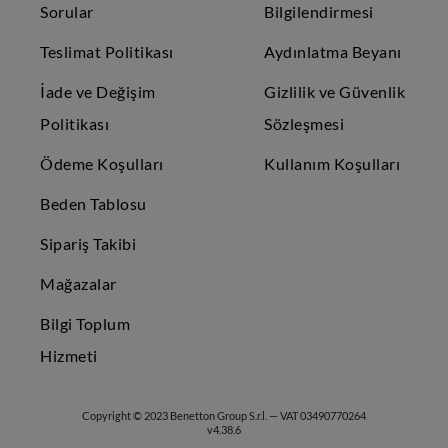
Sorular
Bilgilendirmesi
Teslimat Politikası
Aydınlatma Beyanı
İade ve Değişim
Gizlilik ve Güvenlik
Politikası
Sözleşmesi
Ödeme Koşulları
Kullanım Koşulları
Beden Tablosu
Sipariş Takibi
Mağazalar
Bilgi Toplum
Hizmeti
Copyright © 2023 Benetton Group S.r.l. — VAT 03490770264
v4.38.6