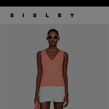
/
6
logo