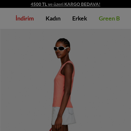
4500 TL ve üzeri KARGO BEDAVA!
İndirim
Kadın
Erkek
Green B