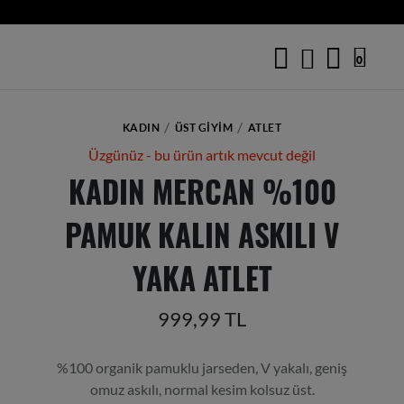
0
KADIN
ÜST GIYIM
ATLET
Üzgünüz - bu ürün artık mevcut değil
KADIN MERCAN %100
PAMUK KALIN ASKILI V
YAKA ATLET
999,99 TL
%100 organik pamuklu jarseden, V yakalı, geniş
omuz askılı, normal kesim kolsuz üst.