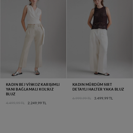
KADIN BEJ VISKOZ KARIŞIMLI
KADIN MÜRDÜM SIRT
YANI BAĞLAMALI KOLSUZ
DETAYLI HALTER YAKA BLUZ
BLUZ
6.999,99 TL
3.499,99 TL
4.499,99 TL
2.249,99 TL