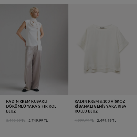
KADIN KREM KUŞAKLI
KADIN KREM %100 VISKOZ
DÖKÜMLÜ YAKA SIFIR KOL
RIBANALI GENIŞ YAKA KISA
BLUZ
KOLLU BLUZ
5.499,99 TL
2.749,99 TL
4.999,99 TL
2.499,99 TL