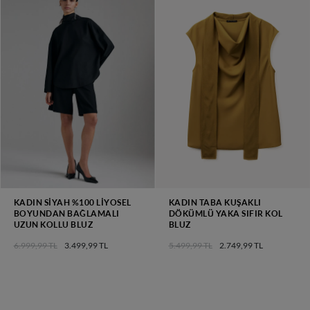
KADIN SIYAH %100 LIYOSEL
KADIN TABA KUŞAKLI
BOYUNDAN BAĞLAMALI
DÖKÜMLÜ YAKA SIFIR KOL
UZUN KOLLU BLUZ
BLUZ
6.999,99 TL
3.499,99 TL
5.499,99 TL
2.749,99 TL