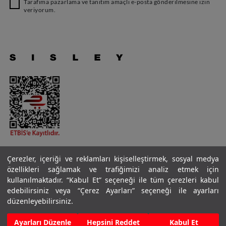
Tarafıma pazarlama ve tanıtım amaçlı e-posta gönderilmesine izin
veriyorum.
Çerezler, içeriği ve reklamları kişiselleştirmek, sosyal medya
özellikleri sağlamak ve trafiğimizi analiz etmek için
kullanılmaktadır. “Kabul Et” seçeneği ile tüm çerezleri kabul
Copyright © 2023 Benetton Group S.r.l. — VAT 03490770264
edebilirsiniz veya “Çerez Ayarları” seçeneği ile ayarları
v4.38.6
düzenleyebilirsiniz.
RND E-ticaret Fulfillment
FİLTRELE
Ayarları Düzenle
Hepsini Reddet
Kabul Et