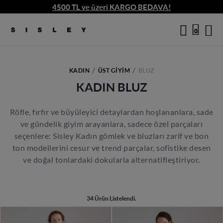
4500 TL ve üzeri KARGO BEDAVA!
logo
0
KADIN
ÜST GIYIM
BLUZ
KADIN BLUZ
Röfle, fırfır ve büyüleyici detaylardan hoşlananlara, sade
ve gündelik giyim arayanlara, sadece özel parçaları
seçenlere: Sisley Kadın gömlek ve bluzları zarif ve bon
ton modellerini cesur ve trend parçalar, sofistike desen
ve doğal tonlardaki dokularla alternatifleştiriyor.
34 Ürün Listelendi.