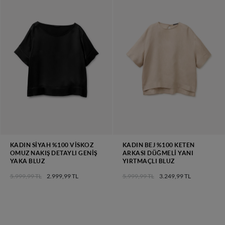
KADIN SIYAH %100 VISKOZ
KADIN BEJ %100 KETEN
OMUZ NAKIŞ DETAYLI GENIŞ
ARKASI DÜĞMELI YANI
YAKA BLUZ
YIRTMAÇLI BLUZ
5.999,99 TL
2.999,99 TL
5.999,99 TL
3.249,99 TL