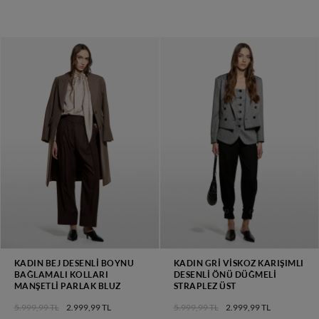
KADIN BEJ DESENLI BOYNU
KADIN GRI VISKOZ KARIŞIMLI
BAĞLAMALI KOLLARI
DESENLI ÖNÜ DÜĞMELI
MANŞETLI PARLAK BLUZ
STRAPLEZ ÜST
5.999,99 TL
2.999,99 TL
5.999,99 TL
2.999,99 TL