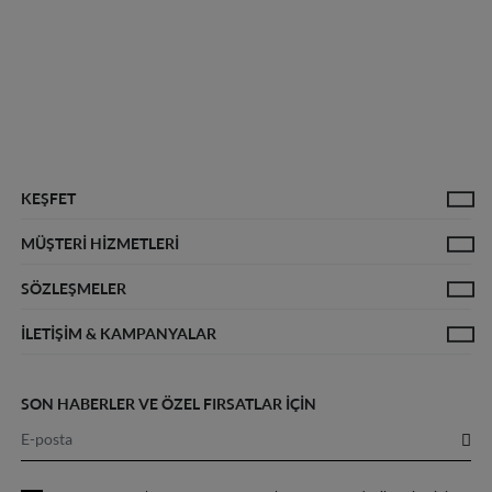
KEŞFET
MÜŞTERİ HİZMETLERİ
Denim Rehberi
Sürdürülebilirlik
Kadın Tüm Ürünler
Erkek T
SÖZLEŞMELER
Hakkımızda
Sıkça Sorulan Sorular
Teslimat Politikası
İade ve
İLETIŞIM & KAMPANYALAR
Üyelik Sözleşmesi
Çerez Bilgilendirmesi
Aydınlatma Beyanı
İletişim
Kampanyalar
SON HABERLER VE ÖZEL FIRSATLAR İÇİN