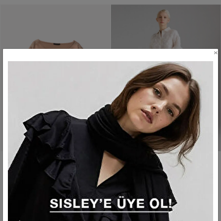
×
KADIN BEJ %100 VISKOZ
KADIN TAŞ VISKOZ KARIŞIMLI
OMUZ NAKIŞ DETAYLI GENIŞ
JAKARLI İPLIK DOKULU
YAKA BLUZ
GÖMLEK YAKA BLUZ
5.999,99 TL
2.999,99 TL
7.999,99 TL
3.999,99 TL