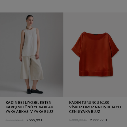
KADIN BEJ LIYOSEL KETEN
KADIN TURUNCU %100
KARIŞIMLI ÖNÜ YUVARLAK
VISKOZ OMUZ NAKIŞ DETAYLI
YAKA ARKASI V YAKA BLUZ
GENIŞ YAKA BLUZ
5.999,99 TL
2.999,99 TL
5.999,99 TL
2.999,99 TL