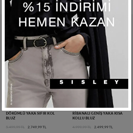
KADIN AÇIK LILA KUŞAKLI
KADIN AÇIK GRI %100 VISKOZ
DÖKÜMLÜ YAKA SIFIR KOL
RIBANALI GENIŞ YAKA KISA
BLUZ
KOLLU BLUZ
5.499,99 TL
2.749,99 TL
4.999,99 TL
2.499,99 TL