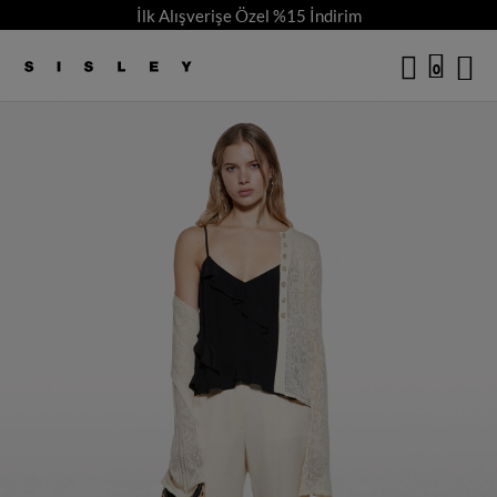
İlk Alışverişe Özel %15 İndirim
/
6
logo
0