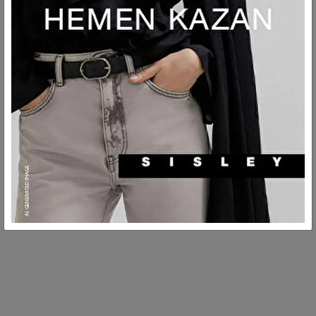
AÇIKLAMA
TESLIMAT VE İADE
MÜŞTERI HIZMETLERI
GÜVENLİ ÖDEMELER
Tüm işlemlerimiz güvenlidir.
KOLAY VE ÜCRETSİZ İADE
Ürünleri ücretsiz iade edin!
Çamaşır makinasında, maksimum 30°C sıcaklıkta
yıkanabilir. Hassas yıkama.
MÜŞTERİ HİZMETLERİ
Pazartesiden cumaya, sabah