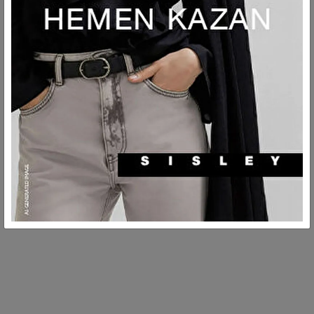
AÇIKLAMA
TESLIMAT VE İADE
MÜŞTERI HIZMETLERI
GÜVENLİ ÖDEMELER
Tüm işlemlerimiz güvenlidir.
KOLAY VE ÜCRETSİZ İADE
Ürünleri ücretsiz iade edin!
Çamaşır makinasında, maksimum 30°C sıcaklıkta
yıkanabilir. Hassas yıkama.
MÜŞTERİ HİZMETLERİ
Pazartesiden cumaya, sabah