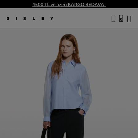
4500 TL ve üzeri KARGO BEDAVA!
/
6
logo
0