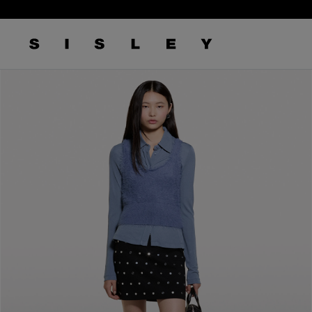
/
6
logo