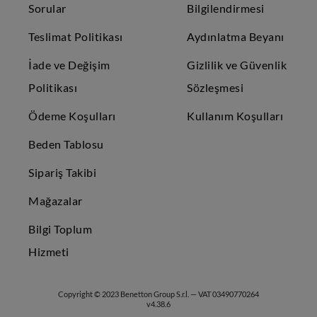
Sorular
Bilgilendirmesi
Teslimat Politikası
Aydınlatma Beyanı
İade ve Değişim
Gizlilik ve Güvenlik
Politikası
Sözleşmesi
Ödeme Koşulları
Kullanım Koşulları
Beden Tablosu
Sipariş Takibi
Mağazalar
Bilgi Toplum
Hizmeti
Copyright © 2023 Benetton Group S.r.l. — VAT 03490770264
v4.38.6