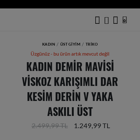
0
KADIN
ÜST GIYIM
TRIKO
Üzgünüz - bu ürün artık mevcut değil
KADIN DEMIR MAVISI
VISKOZ KARIŞIMLI DAR
KESIM DERIN V YAKA
ASKILI ÜST
2.499,99 TL
1.249,99 TL