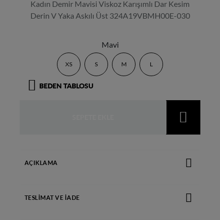
Kadın Demir Mavisi Viskoz Karışımlı Dar Kesim
Derin V Yaka Askılı Üst 324A19VBMH00E-030
Mavi
product_attribute_66b361610e3769b89bdb
product_attribute_66b361610e376
product_attribute_66b3616
product_attribute_
XS
S
M
L
BEDEN TABLOSU
İstek 
SEPETE EKLE
AÇIKLAMA
TESLIMAT VE İADE