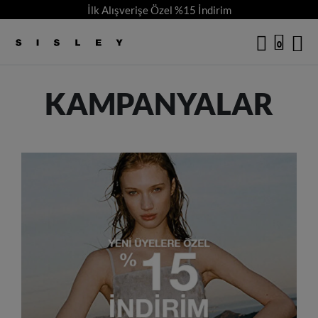
İlk Alışverişe Özel %15 İndirim
logo
0
KAMPANYALAR