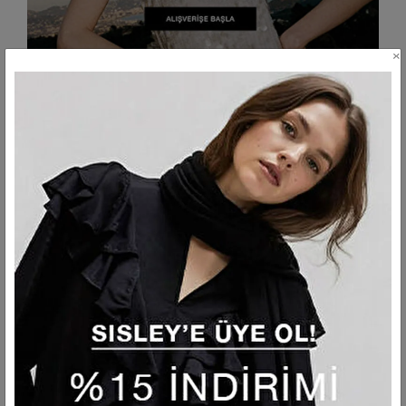
×
Üyeliğe Özel %15 İndirim Kuponu
SISLEY’e Hoş Geldin Kampanyası! SISLEY’e üye ol, ilk
alışverişinde %15 indirim kazan.
DETAYLI İNCELE